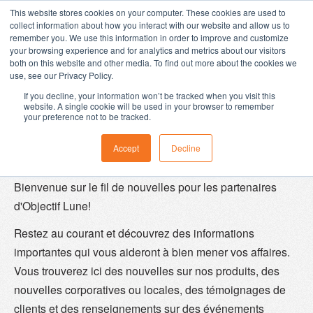
Nous utilisons des témoins de connexion (cookies) sur notre
This website stores cookies on your computer. These cookies are used to
Objectif Lune est acquis par Upland Software
En savoir plus
site web. Pour en apprendre plus sur ce que nous faisons
collect information about how you interact with our website and allow us to
avec ces témoins, veuillez consulter notre
politique de
remember you. We use this information in order to improve and customize
confidentialité
.
your browsing experience and for analytics and metrics about our visitors
Accepter
both on this website and other media. To find out more about the cookies we
use, see our Privacy Policy.
If you decline, your information won’t be tracked when you visit this
website. A single cookie will be used in your browser to remember
your preference not to be tracked.
NOUVELLES
Accept
Decline
Bienvenue sur le fil de nouvelles pour les partenaires
d'Objectif Lune!
Restez au courant et découvrez des informations
importantes qui vous aideront à bien mener vos affaires.
Vous trouverez ici des nouvelles sur nos produits, des
nouvelles corporatives ou locales, des témoignages de
clients et des renseignements sur des événements