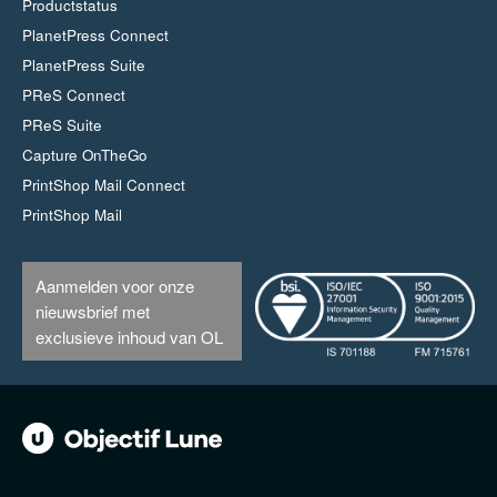
Productstatus
PlanetPress Connect
PlanetPress Suite
PReS Connect
PReS Suite
Capture OnTheGo
PrintShop Mail Connect
PrintShop Mail
Aanmelden voor onze
nieuwsbrief met
exclusieve inhoud van OL