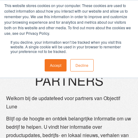
We gebruiken cookies op onze websites. Raadpleeg ons
This website stores cookies on your computer. These cookies are used to
Objectif Lune joins Upland Software.
Learn more
privacybeleid voor meer informatie over hoe
wij cookies
collect information about how you interact with our website and allow us to
gebruiken
.
remember you. We use this information in order to improve and customize
your browsing experience and for analytics and metrics about our visitors
Accepteren
both on this website and other media. To find out more about the cookies we
use, see our Privacy Policy.
If you decline, your information won’t be tracked when you visit this
website. A single cookie will be used in your browser to remember
your preference not to be tracked.
UPDATE VOOR
Accept
Decline
PARTNERS
Welkom bij de updatefeed voor partners van Objectif
Lune
Blijf op de hoogte en ontdek belangrijke informatie om uw
bedrijf te helpen. U vindt hier informatie over
productupdates, bedrijfs- en lokaal nieuws, verhalen van